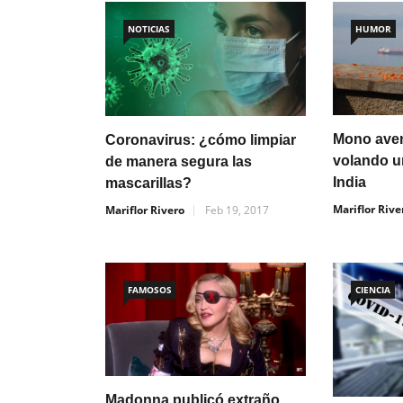
NOTICIAS
HUMOR
Mono aven
Coronavirus: ¿cómo limpiar
volando u
de manera segura las
India
mascarillas?
Mariflor Rive
Mariflor Rivero
Feb 19, 2017
FAMOSOS
CIENCIA
Madonna publicó extraño