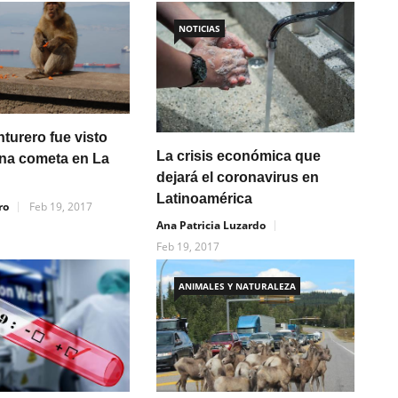
NOTICIAS
turero fue visto
La crisis económica que
na cometa en La
dejará el coronavirus en
Latinoamérica
ro
Feb 19, 2017
Ana Patricia Luzardo
Feb 19, 2017
ANIMALES Y NATURALEZA