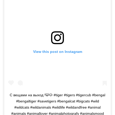
View this post on Instagram
С вещами на выход !🐯🐶 #tiger #tigers #tigercub #bengal
#bengaltiger #savetigers #bengalcat #bigcats #wild
#wildcats #wildanimals #wildlife #wildandfree #animal
#animals #animallover #animalphotografy #animalsmood