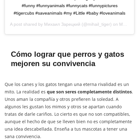
#funny #funnyanimals #funnycats #funnypictures
#tigercubs #saveanimals #my #Little #baby #loveanimals
A post shared by
Михаил Зарецкий
(@mihail_tiger) on
Mar 16, 2020 at 12:13am PDT
Cómo lograr que perros y gatos
mejoren su convivencia
Que los canes y los gatos tengan una eterna rivalidad es un
mito. La realidad es
que son seres completamente distintos
.
Unos aman la compañía y otros prefieren la soledad. A
algunos les gustan los mimos y otros se apartan cuando
tratas de darle cariños. Lo cierto es que no son compatibles,
aunque el hecho de que se lleven bien no es completamente
una idea descabellada. Enseña a tus mascotas a tener una
sana convivencia.