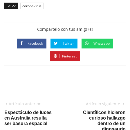
TAGS:
coronavirus
Compartelo con tus amig@s!
Facebook
Twitter
Whatsapp
Pinterest
Artículo anterior
Artículo siguiente
Espectáculo de luces
Científicos hicieron
en Australia resulta
curioso hallazgo
ser basura espacial
dentro de un
dinosaurio