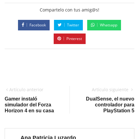
Compartelo con tus amig@s!
Facebook
Twitter
Whatsapp
Pinterest
Artículo anterior
Artículo siguiente
Gamer instaló
DualSense, el nuevo
simulador del Forza
controlador para
Horizon 4 en su casa
PlayStation 5
Ana Patricia Luzardo