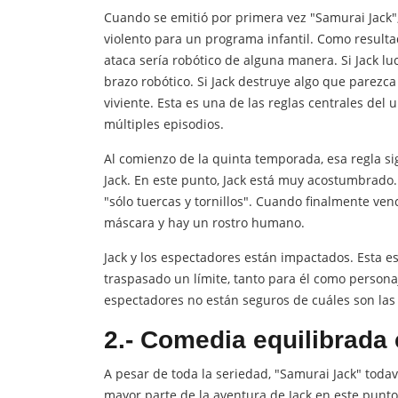
Cuando se emitió por primera vez "Samurai Jack
violento para un programa infantil. Como resulta
ataca sería robótico de alguna manera. Si Jack lu
brazo robótico. Si Jack destruye algo que parezc
viviente. Esta es una de las reglas centrales del
múltiples episodios.
Al comienzo de la quinta temporada, esa regla si
Jack. En este punto, Jack está muy acostumbrado
"sólo tuercas y tornillos". Cuando finalmente vence
máscara y hay un rostro humano.
Jack y los espectadores están impactados. Esta e
traspasado un límite, tanto para él como personaj
espectadores no están seguros de cuáles son las 
2.- Comedia equilibrada
A pesar de toda la seriedad, "Samurai Jack" todav
mayor parte de la aventura de Jack en este punt