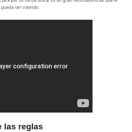
s Jack por su forma única. Es un gran recordatorio de que el
 pueda ser colorido.
 las reglas