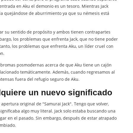
entrada en Aku el demonio es un tesoro. Mientras Jack
rida quejándose de aburrimiento ya que su némesis está
r su sentido de propósito y ambos tienen contrapartes
argo, los problemas que enfrenta Jack, que no tiene poder
tanto, los problemas que enfrenta Aku, un líder cruel con
ón.
s bromas posmodernas acerca de que Aku tiene un cajón
tá relacionado temáticamente. Además, cuando regresamos al
ntensas fuera del refugio seguro de Aku.
dquiere un nuevo significado
apertura original de "Samurai Jack". Tengo que volver,
significaba algo muy literal. Jack solo estaba buscando una
ogar en el pasado. Sin embargo, después de estar atrapado
ambiado.