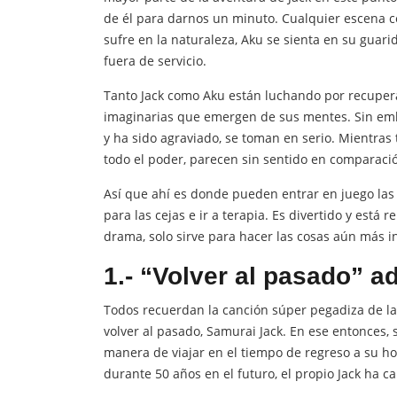
de él para darnos un minuto. Cualquier escena c
sufre en la naturaleza, Aku se sienta en su gua
fuera de servicio.
Tanto Jack como Aku están luchando por recupera
imaginarias que emergen de sus mentes. Sin emb
y ha sido agraviado, se toman en serio. Mientras 
todo el poder, parecen sin sentido en comparaci
Así que ahí es donde pueden entrar en juego la
para las cejas e ir a terapia. Es divertido y es
drama, solo sirve para hacer las cosas aún más i
1.- “Volver al pasado” a
Todos recuerdan la canción súper pegadiza de la 
volver al pasado, Samurai Jack. En ese entonces, 
manera de viajar en el tiempo de regreso a su h
durante 50 años en el futuro, el propio Jack ha c