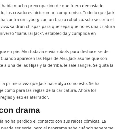
", había mucha preocupación de que fuera demasiado
do, los creadores hicieron un compromiso. Todo lo que Jack
cha contra un cyborg con un brazo robótico, solo se corta el
a vivo, saldrán chispas para que sepa que no es una criatura
 universo "Samurai Jack", establecida y cumplida en
gue en pie. Aku todavía envía robots para deshacerse de
. Cuando aparecen las Hijas de Aku, Jack asume que son
 a una de las Hijas y la derriba, le sale sangre. Se quita la
s la primera vez que Jack hace algo como esto. Se ha
e como para las reglas de la caricatura. Ahora los
reglas y eso es aterrador.
 con drama
ía no ha perdido el contacto con sus raíces cómicas. La
o puede ser seria, pero el programa sabe cuándo separarse