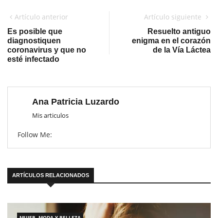
Artículo anterior
Artículo siguiente
Es posible que
Resuelto antiguo
diagnostiquen
enigma en el corazón
coronavirus y que no
de la Vía Láctea
esté infectado
Ana Patricia Luzardo
Mis articulos
Follow Me:
ARTÍCULOS RELACIONADOS
MUJER, MODA Y BELLEZA