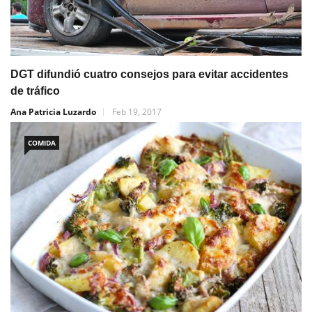
DGT difundió cuatro consejos para evitar accidentes
de tráfico
Ana Patricia Luzardo
Feb 19, 2017
COMIDA