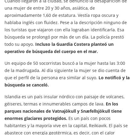
Cuando llegaron a la ciudad, se denunció la desaparición de
una mujer de entre 20 y 30 años, asiática, de
aproximadamente 1,60 de estatura. Vestía ropa oscura y
hablaba inglés con fluidez. Pese a la descripción ninguno de
los turistas que viajaron con ella lograban identificarla. Esa
búsqueda se prolongó por más de un día. La policía prestó
todo su apoyo.
Incluso la Guardia Costera planteó un
operativo de búsqueda del cuerpo en el mar.
Un equipo de 50 socorristas buscó a la mujer hasta las 3:00
de la madrugada. Al día siguiente la mujer se dio cuenta de
que el perfil de la persona era similar al suyo.
Lo notificó y la
búsqueda se canceló.
Islandia es un país insular nórdico con paisaje de volcanes,
géiseres, termas e innumerables campos de lava.
En los
parques nacionales de Vatnajökull y Snæfellsjökull tiene
enormes glaciares protegidos.
Es un país con pocos
habitantes y la mayoría vive en la capital, Reikiavik. El país se
abastece con energía geotérmica, es decir, con el calor