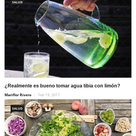
SALUD
¿Realmente es bueno tomar agua tibia con limón?
Mariflor Rivero
Feb 19, 2017
SALUD