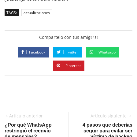
TAGS:
actualizaciones
Compartelo con tus amig@s!
Facebook
Twitter
Whatsapp
Pinterest
Artículo anterior
Artículo siguiente
¿Por qué WhatsApp
4 pasos que deberías
restringió el reenvío
seguir para evitar ser
de mensajes?
víctima de hackeo