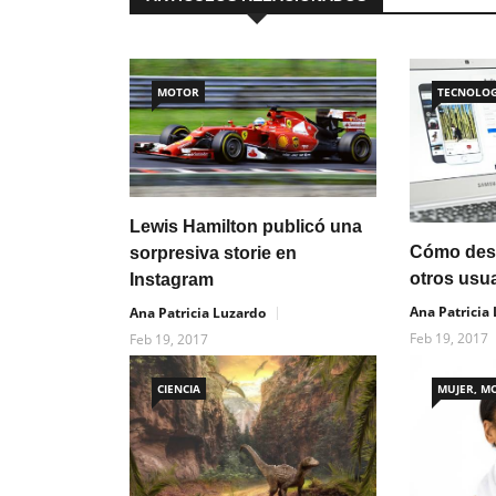
MOTOR
TECNOLOG
Lewis Hamilton publicó una
Cómo desc
sorpresiva storie en
otros usu
Instagram
Ana Patricia
Ana Patricia Luzardo
Feb 19, 2017
Feb 19, 2017
CIENCIA
MUJER, M