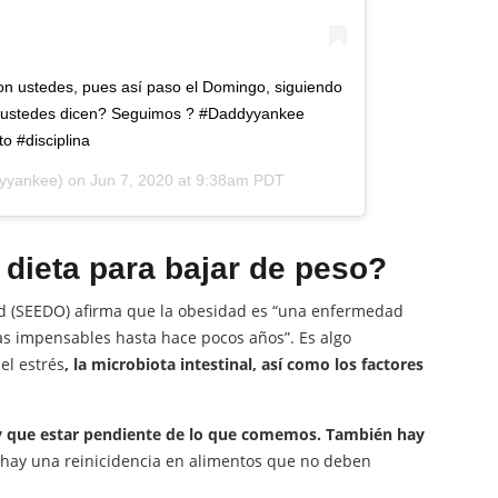
on ustedes, pues así paso el Domingo, siguiendo
Qué ustedes dicen? Seguimos ? #Daddyyankee
 #disciplina
yyankee) on
Jun 7, 2020 at 9:38am PDT
dieta para bajar de peso?
ad (SEEDO) afirma que la obesidad es “una enfermedad
as impensables hasta hace pocos años”. Es algo
el estrés
, la microbiota intestinal, así como los factores
ay que estar pendiente de lo que comemos. También hay
, hay una reinicidencia en alimentos que no deben