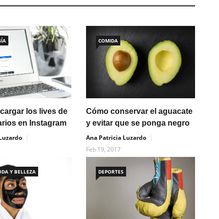
ÍA
COMIDA
argar los lives de
Cómo conservar el aguacate
arios en Instagram
y evitar que se ponga negro
 Luzardo
Ana Patricia Luzardo
Feb 19, 2017
ODA Y BELLEZA
DEPORTES