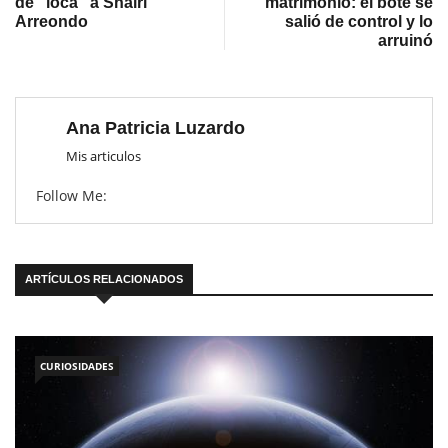
de “loca” a Shairi
matrimonio: el bote se
Arreondo
salió de control y lo
arruinó
Ana Patricia Luzardo
Mis articulos
Follow Me:
ARTÍCULOS RELACIONADOS
CURIOSIDADES