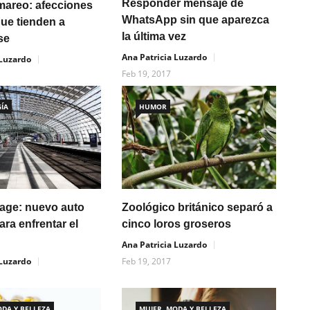
Responder mensaje de
 mareo: afecciones
WhatsApp sin que aparezca
que tienden a
la última vez
se
Ana Patricia Luzardo
 Luzardo
Feb 19, 2017
ÍA
HUMOR
age: nuevo auto
Zoológico británico separó a
ara enfrentar el
cinco loros groseros
Ana Patricia Luzardo
 Luzardo
Feb 19, 2017
ODA Y BELLEZA
MUJER, MODA Y BELLEZA