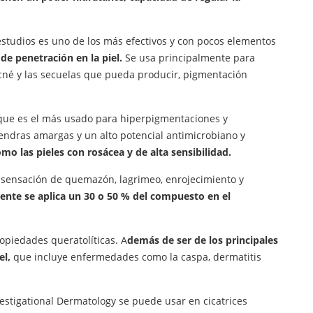
 estudios es uno de los más efectivos y con pocos elementos
e penetración en la piel.
Se usa principalmente para
 acné y las secuelas que pueda producir, pigmentación
 que es el más usado para hiperpigmentaciones y
endras amargas y un alto potencial antimicrobiano y
o las pieles con rosácea y de alta sensibilidad.
 sensación de quemazón, lagrimeo, enrojecimiento y
nte se aplica un 30 o 50 % del compuesto en el
ropiedades queratolíticas. A
demás de ser de los principales
el,
que incluye enfermedades como la caspa, dermatitis
vestigational Dermatology se puede usar en cicatrices