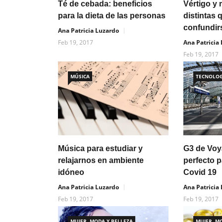
Té de cebada: beneficios
Vértigo y
para la dieta de las personas
distintas 
confundir
Ana Patricia Luzardo
Feb 19, 2017
Ana Patricia
Feb 19, 2017
MÚSICA
TECNOLOG
Música para estudiar y
G3 de Voy
relajarnos en ambiente
perfecto p
idóneo
Covid 19
Ana Patricia Luzardo
Ana Patricia
Feb 19, 2017
Feb 19, 2017
MUJER, MODA Y BELLEZA
MUJER, M