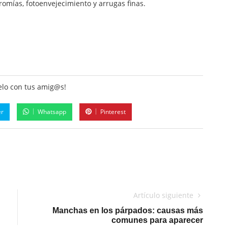
cromías, fotoenvejecimiento y arrugas finas.
lo con tus amig@s!
er
Whatsapp
Pinterest
Artículo siguiente
Manchas en los párpados: causas más
comunes para aparecer